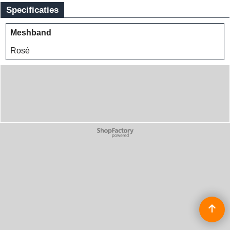
Specificaties
Meshband
Rosé
Webwinkel gemaakt met
ShopFactory webwinkel
software.