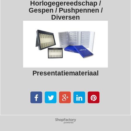
Horlogegereedschap /
Gespen / Pushpennen /
Diversen
Presentatiemateriaal
Webwinkel gemaakt met
ShopFactory webwinkel
software.