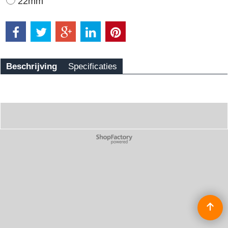
22mm
Beschrijving
Specificaties
Webwinkel gemaakt met
ShopFactory webwinkel
software.