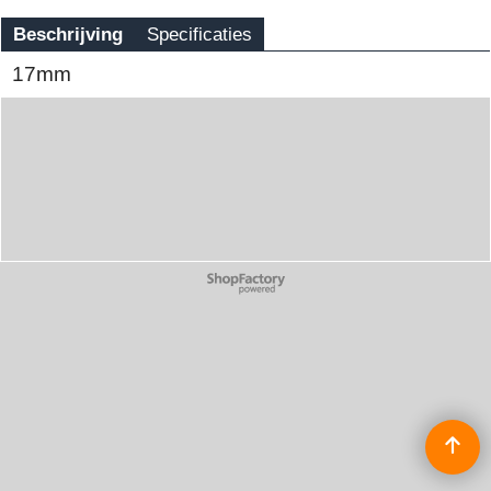
Beschrijving
Specificaties
17mm
Webwinkel gemaakt met
ShopFactory webwinkel
software.