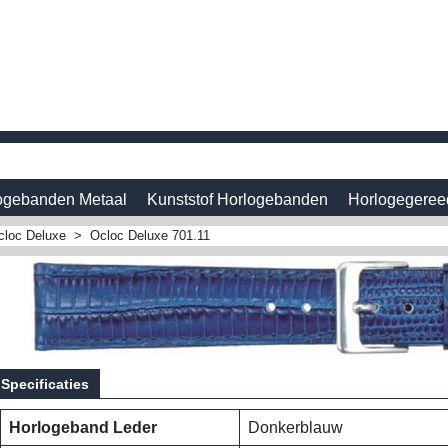
ogebanden Metaal
Kunststof Horlogebanden
Horlogegeree
cloc Deluxe
>
Ocloc Deluxe 701.11
Specificaties
Horlogeband Leder
Donkerblauw