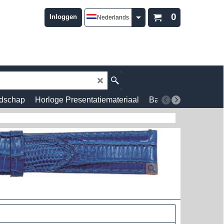
0
Inloggen
Nederlands
dschap
Horloge Presentatiemateriaal
Batterijen
Wekkers