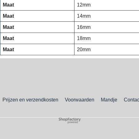
Maat
12mm
Maat
14mm
Maat
16mm
Maat
18mm
Maat
20mm
Prijzen en verzendkosten
Voorwaarden
Mandje
Contac
Webwinkel gemaakt met
ShopFactory webwinkel
software.