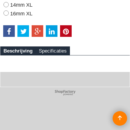
14mm XL
16mm XL
Beschrijving
Specificaties
Webwinkel gemaakt met
ShopFactory webwinkel
software.