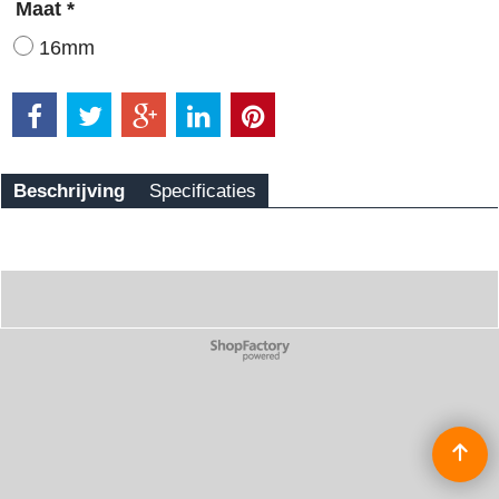
Maat
*
16mm
Beschrijving
Specificaties
Webwinkel gemaakt met
ShopFactory webwinkel
software.