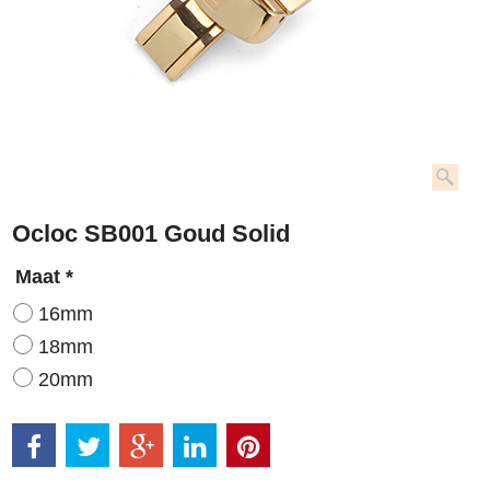
Ocloc SB001 Goud Solid
Maat
*
16mm
18mm
20mm