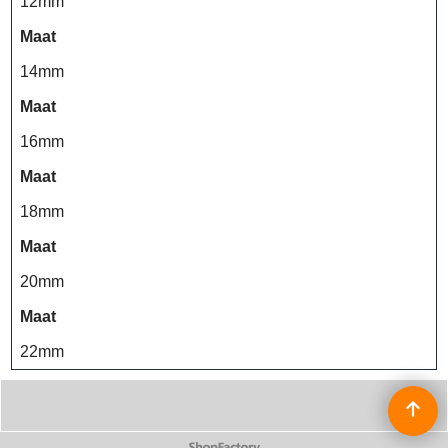
12mm
Maat
14mm
Maat
16mm
Maat
18mm
Maat
20mm
Maat
22mm
Webwinkel gemaakt met