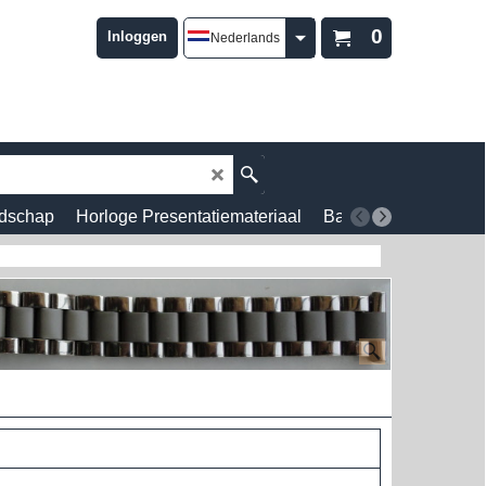
0
Inloggen
Nederlands
dschap
Horloge Presentatiemateriaal
Batterijen
Wekkers