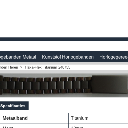
ogebanden Metaal
Kunststof Horlogebanden
Horlogegeree
nden Heren
>
Haka-Flex Titanium 248755
Specificaties
Metaalband
Titanium