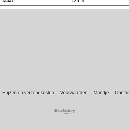
Maat
12mm
Prijzen en verzendkosten
Voorwaarden
Mandje
Contac
Webwinkel gemaakt met
ShopFactory webwinkel
software.